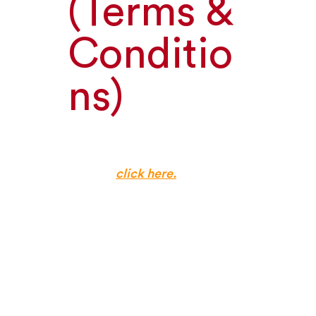
(Terms &
Conditio
ns)
For Data Processing Policy in
English,
click here.
Perjanjian Pemrosesan Data
Pribadi (“Perjanjian”)
merupakan bagian dari
Kontrak Payung Penyedia
Layanan INDICO Engage
antara PT Telkomsel
Ekosistem Digital (“INDICO”)