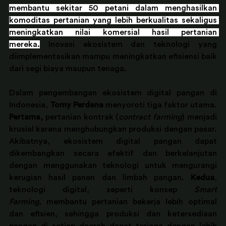
membantu sekitar 50 petani dalam menghasilkan 
komoditas pertanian yang lebih berkualitas sekaligus 
meningkatkan nilai komersial hasil pertanian 
mereka.
 Inovasi ekosistem dan teknologi yang 
diimplementasikan mampu meningkatkan efisiensi baik 
dari segi biaya maupun tenaga.
Dalam pengembangan ekosistem digital pangan di 
Indonesia, 
Tomy Perdana
 menyoroti tiga faktor utama. 
Pertama,
 pertanian kontrak (
contract farming
) menjadi 
krusial karena menghubungkan produksi dengan pasar. 
Akibatnya, ekosistem digital pangan dapat 
dikembangkan secara efektif dan berkelanjutan 
dengan menggunakan teknologi untuk mengurangi 
kerugian hasil panen dan limbah pangan. 
Kedua
, 
teknologi digital, seperti konsep 
Smart 
Farming,
 membantu pertanian bekerja lebih optimal 
dan efisien, sehingga produksi dan ketersediaan 