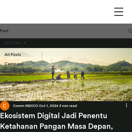
Post
All Posts
All Posts
Company
Portfolio News
Platform News
Comm INDICO
Oct 1, 2024
3 min read
Ekosistem Digital Jadi Penentu
Ketahanan Pangan Masa Depan,