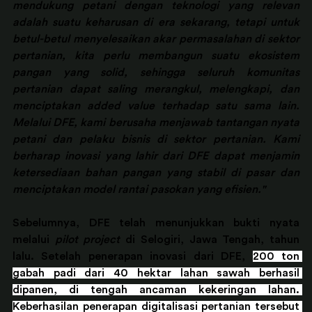
mendukung petani dengan teknologi yang relevan 
adalah suatu keharusan di era sekarang, tetapi untuk 
betul-betul menyelesaikan akar permasalahan di sektor 
pertanian, kita perlu membangun suatu ekosistem 
pangan yang solid, sehingga seluruh komunitas 
pertanian dapat saling merangkul, melengkapi, dan 
menciptakan added value terhadap satu sama lain. 
Melalui DFE, kami berusaha menjawab tantangan nyata 
petani dan pelaku bisnis di sektor pertanian. Kami 
berharap inovasi yang lahir dari DFE dapat menjamin 
ketersediaan bahan pangan yang stabil di pasar dan 
menciptakan model rantai pasokan yang efisien."
Sebelumnya, DFE telah menunjukkan bukti nyata 
melalui 
pilot project
 di Selogiri, Jawa Tengah, tahun 
lalu. Setelah penerapan inovasi dari DFE, 
200 ton 
gabah padi dari 40 hektar lahan sawah berhasil 
dipanen, di tengah ancaman kekeringan lahan. 
Keberhasilan penerapan digitalisasi pertanian tersebut 