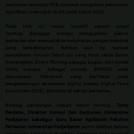
pertanian terhadap PDB nasional mengalami penurunan 
signifikan, mencapai 12,4% pada tahun 2022. 
Pada titik ini, solusi inovatif seperti 
smart 
farming
 dianggap mampu menguatkan sektor 
pertanian dan menciptakan ketahanan pangan nasional 
yang berkelanjutan. Bahkan saat ini, banyak 
perusahaan rintisan (
start-up
) yang turut serta dalam 
menerapkan 
Smart Farming
 sebagai bagian dari model 
bisnis mereka. Sebagai contoh, INDICO, anak 
perusahaan Telkomsel yang berfokus pada 
pengembangan ekosistem digital melalui Digital Food 
Ecosystem (DFE), platform di sektor pertanian.
Berbagi pandangan terkait 
smart farming
, 
Tomy 
Perdana, Direktur Inovasi dan Korporasi Universitas 
Padjajaran sekaligus Guru Besar Agribisnis Fakultas 
Pertanian Universitas Padjadjaran 
justru melihat bahwa 