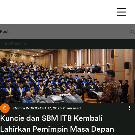
Post
All Posts
All Posts
Company
Portfolio News
Platform News
Comm INDICO
Oct 17, 2025
2 min read
Kuncie dan SBM ITB Kembali
Lahirkan Pemimpin Masa Depan