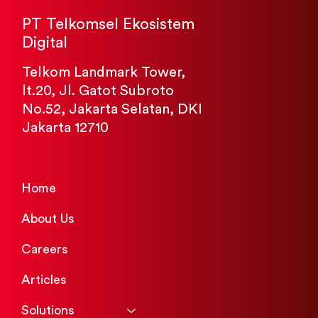
PT Telkomsel Ekosistem
Digital
Telkom Landmark Tower,
lt.20, Jl. Gatot Subroto
MAJAMOJO Raih Posisi Teratas Top
No.52, Jakarta Selatan, DKI
Grossing Publisher di Indonesia, Setelah
Jakarta 12710
Luncurkan Dua Game Baru
Home
About Us
Careers
Articles
Solutions