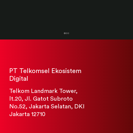
PT Telkomsel Ekosistem
Digital
Telkom Landmark Tower,
lt.20, Jl. Gatot Subroto
Kuncie dan SBM ITB Kembali Lahirkan
No.52, Jakarta Selatan, DKI
Pemimpin Masa Depan Lewat
Jakarta 12710
Graduation Day Mini MBA