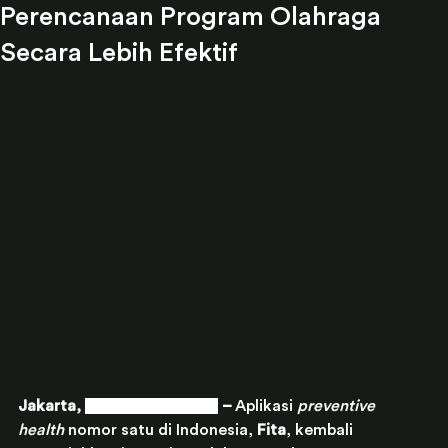
Perencanaan Program Olahraga
Secara Lebih Efektif
Jakarta, 
7 November 2022
 – 
Aplikasi 
preventive 
health
 nomor satu di Indonesia, 
Fita
, kembali 