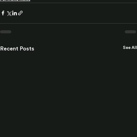
See All
Recent Posts