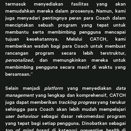
termasuk menyediakan fasilitas yang akan 
memudahkan mereka dalam prosesnya. Namun, kami 
juga menyadari pentingnya peran para Coach dalam 
menciptakan sebuah program yang tepat untuk 
membantu serta membimbing pengguna mencapai 
tujuan kesehatannya. Melalui CATCH, kami 
memberikan wadah bagi para Coach untuk membuat 
rancangan program secara lebih terstruktur, 
personalized
, dan memungkinkan mereka untuk 
membimbing pengguna secara masif di waktu yang 
bersamaan.”
Selain menjadi 
platform
 yang menyediakan 
data 
management
 yang lengkap dan komprehensif, CATCH 
juga dapat memberikan 
tracking progress
 yang terukur 
sehingga para Coach akan lebih mudah mempelajari 
user behaviour 
sebagai dasar rekomendasi program 
yang tepat bagi setiap pengguna. Dinobatkan sebagai 
top of mind brand
 di kategori 
preventive health
 di 