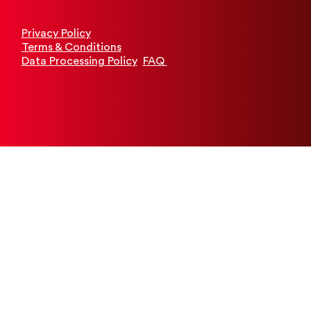
Privacy Policy
Terms & Conditions
Data Processing Policy
FAQ